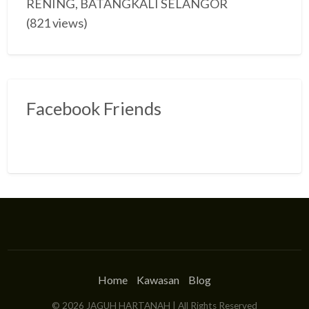
RENING, BATANGKALI SELANGOR
(821 views)
Facebook Friends
Home
Kawasan
Blog
©
2026
JAGUH HARTANAH
| All Rights Reserved