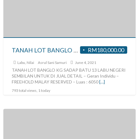
TANAH LOT BANGLO KG SADAP BATU 13 LABU NEGERI SEMBILAN UNTUK DI JUAL
RM180,000.00
Labu, Nilai
Asrul Sani Samuri
June 4, 2021
TANAH LOT BANGLO KG SADAP BATU 13 LABU NEGERI
SEMBILAN UNTUK DI JUAL DETAIL – Geran Individu –
FREEHOLD MALAY RESERVED – Luas : 6050
[…]
793 total views, 1 today