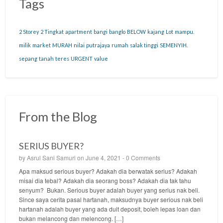
Tags
2 Storey
2 Tingkat
apartment
bangi
banglo
BELOW
kajang
Lot
mampu.
milik
market
MURAH
nilai
putrajaya
rumah
salak tinggi
SEMENYIH.
sepang
tanah
teres
URGENT
value
From the Blog
SERIUS BUYER?
by
Asrul Sani Samuri
on June 4, 2021 -
0 Comments
Apa maksud serious buyer? Adakah dia berwatak serius? Adakah
misai dia tebal? Adakah dia seorang boss? Adakah dia tak tahu
senyum? Bukan. Serious buyer adalah buyer yang serius nak beli.
Since saya cerita pasal hartanah, maksudnya buyer serious nak beli
hartanah adalah buyer yang ada duit deposit, boleh lepas loan dan
bukan melancong dan melencong. […]