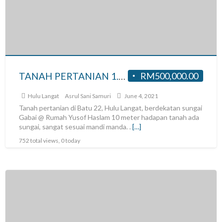
TANAH PERTANIAN 1.1 EKAR UNTUK DI JUAL DI BATU 22, SG TUNTUNG SG LUI HULU LANGAT
RM500,000.00
Hulu Langat
Asrul Sani Samuri
June 4, 2021
Tanah pertanian di Batu 22, Hulu Langat, berdekatan sungai
Gabai @ Rumah Yusof Haslam 10 meter hadapan tanah ada
sungai, sangat sesuai mandi manda. .
[…]
752 total views, 0 today