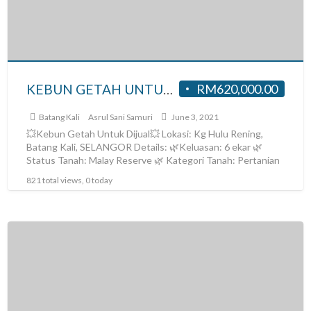
KEBUN GETAH UNTUK DI JUAL DI HULU RENING, BATANGKALI SELANGOR
RM620,000.00
Batang Kali
Asrul Sani Samuri
June 3, 2021
💥Kebun Getah Untuk Dijual💥 Lokasi: Kg Hulu Rening,
Batang Kali, SELANGOR Details: 🌿Keluasan: 6 ekar 🌿
Status Tanah: Malay Reserve 🌿 Kategori Tanah: Pertanian
🌿Hak
[…]
821 total views, 0 today