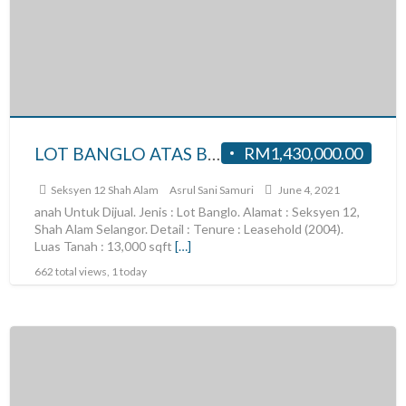
LOT BANGLO ATAS BUKIT UNTUK DI JUAL DI SEKYEN 12 SHAH ALAM, SELANGOR
RM1,430,000.00
Seksyen 12 Shah Alam
Asrul Sani Samuri
June 4, 2021
anah Untuk Dijual. Jenis : Lot Banglo. Alamat : Seksyen 12,
Shah Alam Selangor. Detail : Tenure : Leasehold (2004).
Luas Tanah : 13,000 sqft
[…]
662 total views, 1 today