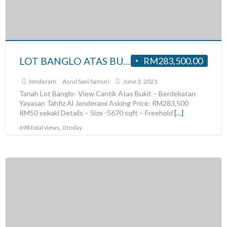
LOT BANGLO ATAS BUKIT UNTUK DI JUAL DI JENDERAM HILIR
RM283,500.00
Jenderam
Asrul Sani Samuri
June 3, 2021
Tanah Lot Banglo- View Cantik Atas Bukit – Berdekatan
Yayasan Tahfiz Al Jenderami Asking Price: RM283,500
RM50 sekaki Details – Size -5670 sqft – Freehold
[…]
698 total views, 0 today