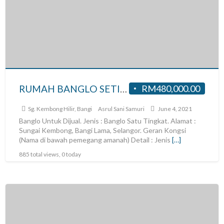
RUMAH BANGLO SETINGKAT UNTUK DI JUAL DI SG KEMBONG HILIR, BATU 5, BANGI
RM480,000.00
Sg. Kembong Hilir, Bangi
Asrul Sani Samuri
June 4, 2021
Banglo Untuk Dijual. Jenis : Banglo Satu Tingkat. Alamat :
Sungai Kembong, Bangi Lama, Selangor. Geran Kongsi
(Nama di bawah pemegang amanah) Detail : Jenis
[…]
885 total views, 0 today