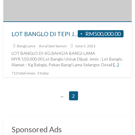
LOT BANGLO DI TEPI JALAN UNTUK DIJUAL DI KG BAHGIA BANGI LAMA
RM500,000.00
Bangi Lama
Asrul Sani Samuri
June 3, 2021
LOT BANGLO DI KG BAHGIA BANGI LAMA
MYR 550,000.00 Lot Banglo Untuk Dijual. Jenis : Lot Banglo.
Alamat : Kg Bahgia, Pekan Bangi Lama Selangor. Detail
[…]
712 total views, 1 today
←
2
Sponsored Ads