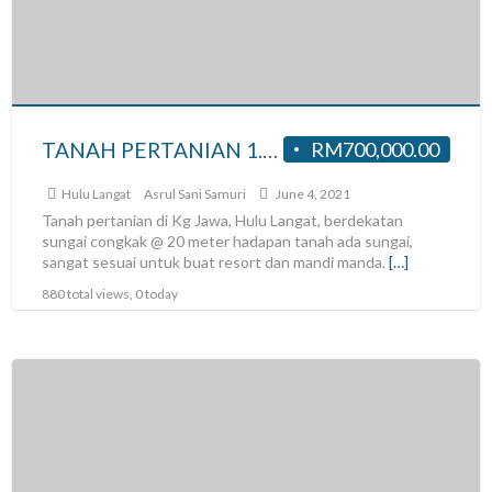
TANAH PERTANIAN 1.25 EKAR BERHAMPIRAN SUNGAI DI HULU LANGAT, BATU 19 UNTUK DIJUAL
RM700,000.00
Hulu Langat
Asrul Sani Samuri
June 4, 2021
Tanah pertanian di Kg Jawa, Hulu Langat, berdekatan
sungai congkak @ 20 meter hadapan tanah ada sungai,
sangat sesuai untuk buat resort dan mandi manda.
[…]
880 total views, 0 today