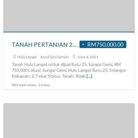
TANAH PERTANIAN 2.7 EKAR ATAS BUKIT UNTUK DI JUAL DI BATU 25, SG GEMI HULU LANGAT
RM750,000.00
Hulu Langat
Asrul Sani Samuri
June 4, 2021
Tanah Hulu Langat untuk dijual Batu 25, Sungai Gemi, RM
750,000 Lokasi: Sungai Gemi, Hulu Langat Batu 25, Selangor
Keluasan: 2.7 ekar Status Tanah: Rizab
[…]
883 total views, 1 today