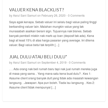
VALUER KENA BLACKLIST?
by
Asrul Sani Samuri
on February 26, 2020 -
0 Comments
Saya agak kenapa. Sebab valuer ini selalu bagi value paling tinggi
berbanding valuer lain. Malahan mungkin value yang tak
munasabah asalkan berani sign. Tujuannya nak bisnes. Sebab
banyak pembeli miskin nak mark-up loan (deposit tak ada). Kena
bagi at least 15% di atas harga pasaran yang average. Ini dilema
valuer. Bagi value betul tak terpilih […]
JUAL DULU ATAU BELI DULU”
by
Asrul Sani Samuri
on September 4, 2019 -
0 Comments
. . . Ada orang nak beli rumah baru tapi nak jual rumah mereka juga
di masa yang sama. . Yang mana satu kena buat dulu? . Kes 1:
Assume client orang banyak duit yang tidak ada masalah kewangan
langsung. . Jawapan: Apa pun boleh. Tiada isu langsung. . Kes 2:
Assume client tidak mempunyai […]