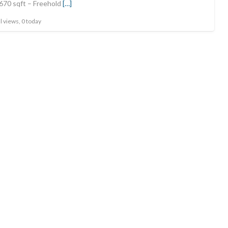
5670 sqft – Freehold
[…]
l views, 0 today