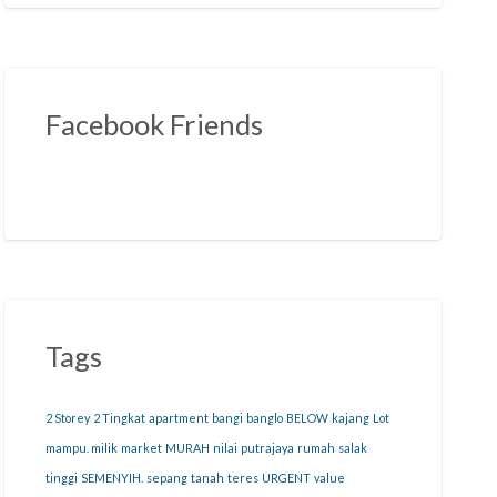
Facebook Friends
Tags
2 Storey
2 Tingkat
apartment
bangi
banglo
BELOW
kajang
Lot
mampu. milik
market
MURAH
nilai
putrajaya
rumah
salak
tinggi
SEMENYIH.
sepang
tanah
teres
URGENT
value