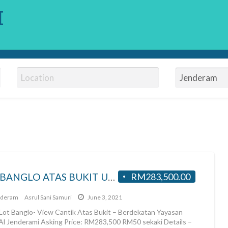
H
LOT BANGLO ATAS BUKIT UNTUK DI JUAL DI JENDERAM HILIR
RM283,500.00
nderam
Asrul Sani Samuri
June 3, 2021
Lot Banglo- View Cantik Atas Bukit – Berdekatan Yayasan
 Al Jenderami Asking Price: RM283,500 RM50 sekaki Details –