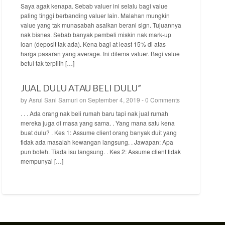
Saya agak kenapa. Sebab valuer ini selalu bagi value
paling tinggi berbanding valuer lain. Malahan mungkin
value yang tak munasabah asalkan berani sign. Tujuannya
nak bisnes. Sebab banyak pembeli miskin nak mark-up
loan (deposit tak ada). Kena bagi at least 15% di atas
harga pasaran yang average. Ini dilema valuer. Bagi value
betul tak terpilih […]
JUAL DULU ATAU BELI DULU”
by
Asrul Sani Samuri
on September 4, 2019 -
0 Comments
. . . Ada orang nak beli rumah baru tapi nak jual rumah
mereka juga di masa yang sama. . Yang mana satu kena
buat dulu? . Kes 1: Assume client orang banyak duit yang
tidak ada masalah kewangan langsung. . Jawapan: Apa
pun boleh. Tiada isu langsung. . Kes 2: Assume client tidak
mempunyai […]